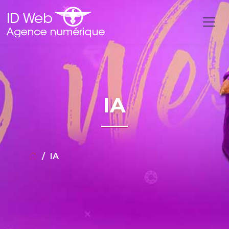
Accueil
/
Boutique
/ Produits identifiés “IA”
IA
IA