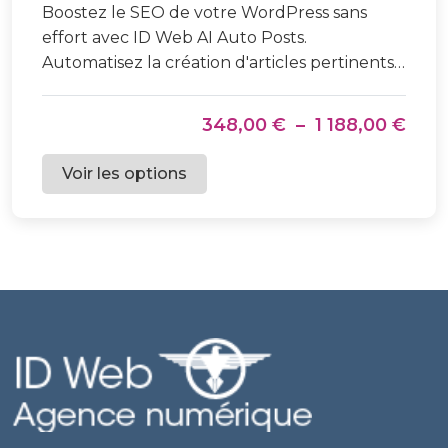
Boostez le SEO de votre WordPress sans
effort avec ID Web AI Auto Posts.
Automatisez la création d'articles pertinents,
optimisés...
Plag
348,00
€
–
1 188,00
€
de
Ce
Voir les options
prix :
produit
348,
a
à
plusieurs
1
variations.
188,
Les
options
peuvent
être
choisies
sur
la