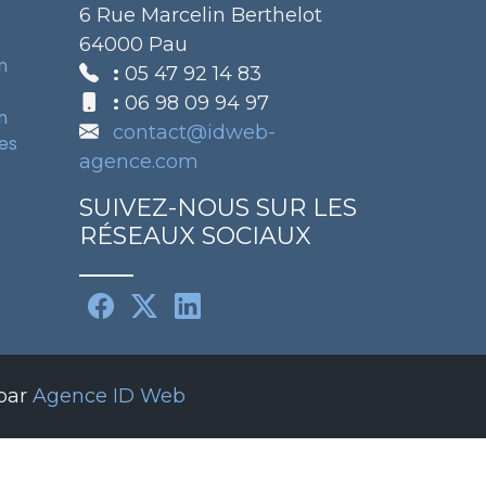
6 Rue Marcelin Berthelot
64000 Pau
n
:
05 47 92 14 83
:
06 98 09 94 97
n
contact@idweb-
tes
agence.com
SUIVEZ-NOUS SUR LES
RÉSEAUX SOCIAUX
 par
Agence ID Web